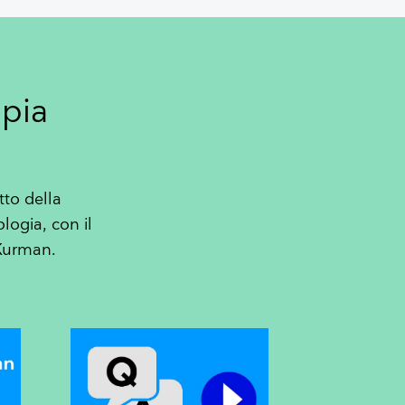
opia
to della
logia, con il
 Kurman.