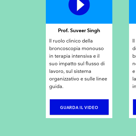
Prof. Suveer Singh
Il ruolo clinico della
I
broncoscopia monouso
d
in terapia intensiva e il
b
suo impatto sul flusso di
n
lavoro, sul sistema
e
organizzativo e sulle linee
l
guida.
i
GUARDA IL VIDEO