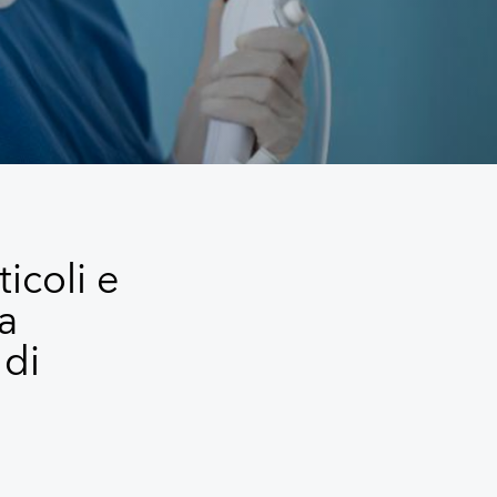
ticoli e
la
 di