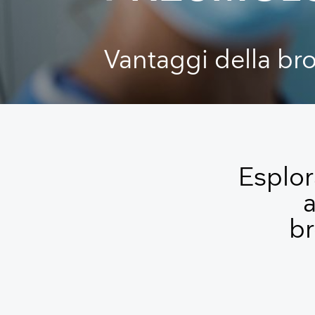
Vantaggi della b
Esplora
a
br