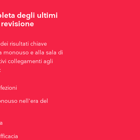
eta degli ultimi
 revisione
ei risultati chiave
ia monouso e alla sala di
ivi collegamenti agli
:
fezioni
nouso nell'era del
ca
ficacia