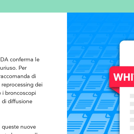
 FDA conferma le
luriuso. Per
DA raccomanda di
l reprocessing dei
e i broncoscopi
di diffusione
di queste nuove