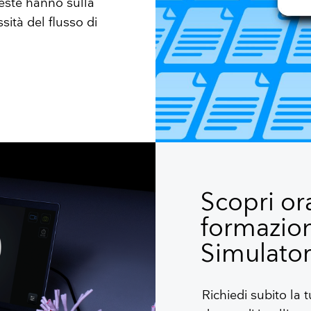
este hanno sulla
sità del flusso di
Scopri ora
formazio
Simulato
Richiedi subito la