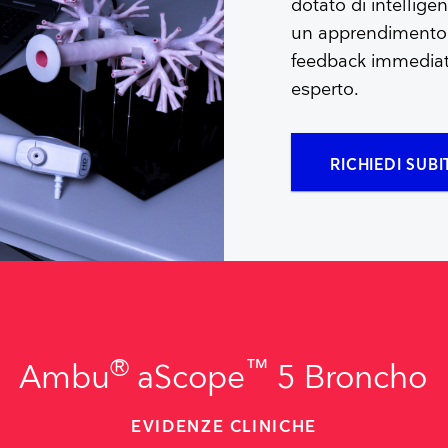
dotato di intelligenz
un apprendimento e
feedback immediato
esperto.
RICHIEDI SUB
®
™
Ambu
aScope
5 Broncho
EVIDENZE CLINICHE