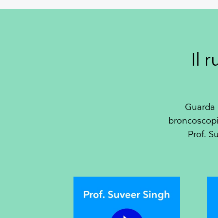
Il 
Guarda 
broncoscopia
Prof. S