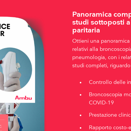
Panoramica compl
studi sottoposti a
paritaria
Ottieni una panoramica d
relativi alla broncoscop
pneumologia, con i relat
studi completi, riguardo
Controllo delle in
Broncoscopia mo
COVID-19
Prestazione clini
Rapporto costo-ef