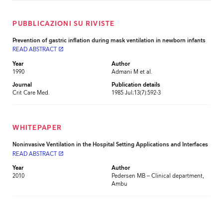
PUBBLICAZIONI SU RIVISTE
Prevention of gastric inflation during mask ventilation in newborn infants
READ ABSTRACT
launch
Year
Author
1990
Admani M et al.
Journal
Publication details
Crit Care Med.
1985 Jul;13(7):592-3
WHITEPAPER
Noninvasive Ventilation in the Hospital Setting Applications and Interfaces
READ ABSTRACT
launch
Year
Author
2010
Pedersen MB – Clinical department,
Ambu