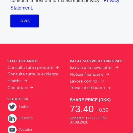
consulta la nostra informativa sulla privacy
Privacy
Statement.
INVIA
STAI CERCANDO...
VAI AL SITOWEB CORPORATE
Consulta tutti i prodotti
Iscriviti alla newsletter
Consulta tutte le evidenze
Notizie finanziarie
cliniche
Lavora con noi
Contattaci
Trova i distributori
SEGUICI SU
Twitter
LinkedIn
Youtube